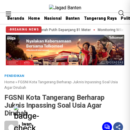
Beranda
Home
Nasional
Banten
Tangerang Raya
Polit
g Bendera Merah Putih Sepanjang 81 Meter
Monitoring Wilayah, Lurah Por
BREAKING NEWS
PENDIDIKAN
Home
»
FGSNI Kota Tangerang Berharap Juknis Inpassing Soal Usia
Agar Dirubah
FGSNI Kota Tangerang Berharap
Juknis Inpassing Soal Usia Agar
Dirubah
Iwan