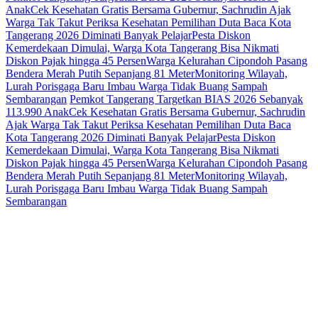
Anak
Cek Kesehatan Gratis Bersama Gubernur, Sachrudin Ajak
Warga Tak Takut Periksa Kesehatan
Pemilihan Duta Baca Kota
Tangerang 2026 Diminati Banyak Pelajar
Pesta Diskon
Kemerdekaan Dimulai, Warga Kota Tangerang Bisa Nikmati
Diskon Pajak hingga 45 Persen
Warga Kelurahan Cipondoh Pasang
Bendera Merah Putih Sepanjang 81 Meter
Monitoring Wilayah,
Lurah Porisgaga Baru Imbau Warga Tidak Buang Sampah
Sembarangan
Pemkot Tangerang Targetkan BIAS 2026 Sebanyak
113.990 Anak
Cek Kesehatan Gratis Bersama Gubernur, Sachrudin
Ajak Warga Tak Takut Periksa Kesehatan
Pemilihan Duta Baca
Kota Tangerang 2026 Diminati Banyak Pelajar
Pesta Diskon
Kemerdekaan Dimulai, Warga Kota Tangerang Bisa Nikmati
Diskon Pajak hingga 45 Persen
Warga Kelurahan Cipondoh Pasang
Bendera Merah Putih Sepanjang 81 Meter
Monitoring Wilayah,
Lurah Porisgaga Baru Imbau Warga Tidak Buang Sampah
Sembarangan