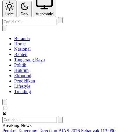
Light
Dark
Automatic
Beranda
Home
Nasional
Banten
Tangerang Raya
Politik
Hukrim
Ekonomi
Pendidikan
Lifestyle
Trending
✖
Breaking News
Pemkot Tangerang Targetkan BIAS 2026 Sebanyak 113.990