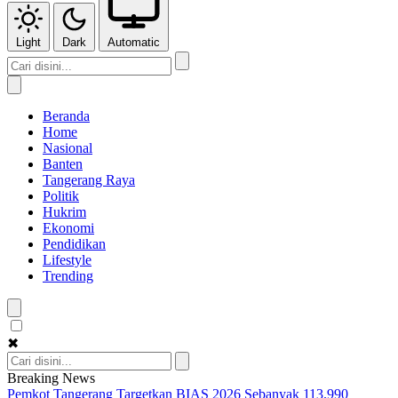
Light
Dark
Automatic
Beranda
Home
Nasional
Banten
Tangerang Raya
Politik
Hukrim
Ekonomi
Pendidikan
Lifestyle
Trending
✖
Breaking News
Pemkot Tangerang Targetkan BIAS 2026 Sebanyak 113.990