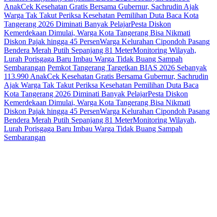
Anak
Cek Kesehatan Gratis Bersama Gubernur, Sachrudin Ajak
Warga Tak Takut Periksa Kesehatan
Pemilihan Duta Baca Kota
Tangerang 2026 Diminati Banyak Pelajar
Pesta Diskon
Kemerdekaan Dimulai, Warga Kota Tangerang Bisa Nikmati
Diskon Pajak hingga 45 Persen
Warga Kelurahan Cipondoh Pasang
Bendera Merah Putih Sepanjang 81 Meter
Monitoring Wilayah,
Lurah Porisgaga Baru Imbau Warga Tidak Buang Sampah
Sembarangan
Pemkot Tangerang Targetkan BIAS 2026 Sebanyak
113.990 Anak
Cek Kesehatan Gratis Bersama Gubernur, Sachrudin
Ajak Warga Tak Takut Periksa Kesehatan
Pemilihan Duta Baca
Kota Tangerang 2026 Diminati Banyak Pelajar
Pesta Diskon
Kemerdekaan Dimulai, Warga Kota Tangerang Bisa Nikmati
Diskon Pajak hingga 45 Persen
Warga Kelurahan Cipondoh Pasang
Bendera Merah Putih Sepanjang 81 Meter
Monitoring Wilayah,
Lurah Porisgaga Baru Imbau Warga Tidak Buang Sampah
Sembarangan