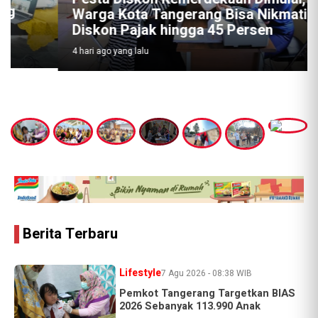
Warga Kota Tangerang Bisa Nikmati
Diskon Pajak hingga 45 Persen
4 hari ago yang lalu
Jagad
Berita Terbaru
Banten
Lifestyle
7 Agu 2026 - 08:38 WIB
Pemkot Tangerang Targetkan BIAS
2026 Sebanyak 113.990 Anak