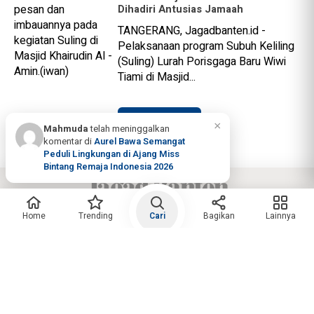
Dihadiri Antusias Jamaah
TANGERANG, Jagadbanten.id -
Pelaksanaan program Subuh Keliling
(Suling) Lurah Porisgaga Baru Wiwi
Tiami di Masjid...
Selanjutnya
×
Mahmuda
telah meninggalkan
komentar di
Aurel Bawa Semangat
Peduli Lingkungan di Ajang Miss
Bintang Remaja Indonesia 2026
Berita Banten
Berita Tangerang
Pedoman Media Siber
Home
Trending
Cari
Bagikan
Lainnya
Kebijakan Privacy
Tentang Kami
Trending
Copyright @2026 Jagad Banten All Rights
Reserved