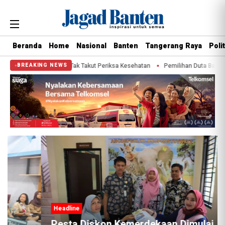
Beranda
Home
Nasional
Banten
Tangerang Raya
Polit
din Ajak Warga Tak Takut Periksa Kesehatan
Pemilihan Duta Baca Kota Tang
BREAKING NEWS
Headline
Pesta Diskon Kemerdekaan Dimulai,