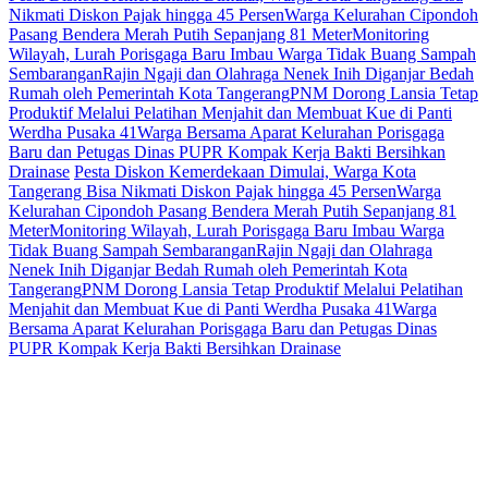
Nikmati Diskon Pajak hingga 45 Persen
Warga Kelurahan Cipondoh
Pasang Bendera Merah Putih Sepanjang 81 Meter
Monitoring
Wilayah, Lurah Porisgaga Baru Imbau Warga Tidak Buang Sampah
Sembarangan
Rajin Ngaji dan Olahraga Nenek Inih Diganjar Bedah
Rumah oleh Pemerintah Kota Tangerang
PNM Dorong Lansia Tetap
Produktif Melalui Pelatihan Menjahit dan Membuat Kue di Panti
Werdha Pusaka 41
Warga Bersama Aparat Kelurahan Porisgaga
Baru dan Petugas Dinas PUPR Kompak Kerja Bakti Bersihkan
Drainase
Pesta Diskon Kemerdekaan Dimulai, Warga Kota
Tangerang Bisa Nikmati Diskon Pajak hingga 45 Persen
Warga
Kelurahan Cipondoh Pasang Bendera Merah Putih Sepanjang 81
Meter
Monitoring Wilayah, Lurah Porisgaga Baru Imbau Warga
Tidak Buang Sampah Sembarangan
Rajin Ngaji dan Olahraga
Nenek Inih Diganjar Bedah Rumah oleh Pemerintah Kota
Tangerang
PNM Dorong Lansia Tetap Produktif Melalui Pelatihan
Menjahit dan Membuat Kue di Panti Werdha Pusaka 41
Warga
Bersama Aparat Kelurahan Porisgaga Baru dan Petugas Dinas
PUPR Kompak Kerja Bakti Bersihkan Drainase