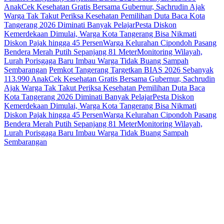
Anak
Cek Kesehatan Gratis Bersama Gubernur, Sachrudin Ajak
Warga Tak Takut Periksa Kesehatan
Pemilihan Duta Baca Kota
Tangerang 2026 Diminati Banyak Pelajar
Pesta Diskon
Kemerdekaan Dimulai, Warga Kota Tangerang Bisa Nikmati
Diskon Pajak hingga 45 Persen
Warga Kelurahan Cipondoh Pasang
Bendera Merah Putih Sepanjang 81 Meter
Monitoring Wilayah,
Lurah Porisgaga Baru Imbau Warga Tidak Buang Sampah
Sembarangan
Pemkot Tangerang Targetkan BIAS 2026 Sebanyak
113.990 Anak
Cek Kesehatan Gratis Bersama Gubernur, Sachrudin
Ajak Warga Tak Takut Periksa Kesehatan
Pemilihan Duta Baca
Kota Tangerang 2026 Diminati Banyak Pelajar
Pesta Diskon
Kemerdekaan Dimulai, Warga Kota Tangerang Bisa Nikmati
Diskon Pajak hingga 45 Persen
Warga Kelurahan Cipondoh Pasang
Bendera Merah Putih Sepanjang 81 Meter
Monitoring Wilayah,
Lurah Porisgaga Baru Imbau Warga Tidak Buang Sampah
Sembarangan