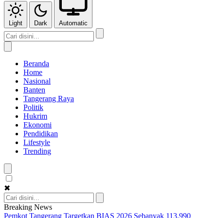
Light
Dark
Automatic
Beranda
Home
Nasional
Banten
Tangerang Raya
Politik
Hukrim
Ekonomi
Pendidikan
Lifestyle
Trending
✖
Breaking News
Pemkot Tangerang Targetkan BIAS 2026 Sebanyak 113.990