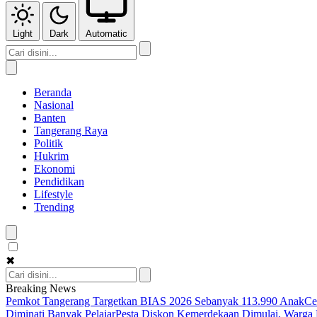
Light
Dark
Automatic
Beranda
Nasional
Banten
Tangerang Raya
Politik
Hukrim
Ekonomi
Pendidikan
Lifestyle
Trending
✖
Breaking News
Pemkot Tangerang Targetkan BIAS 2026 Sebanyak 113.990 Anak
Ce
Diminati Banyak Pelajar
Pesta Diskon Kemerdekaan Dimulai, Warga K