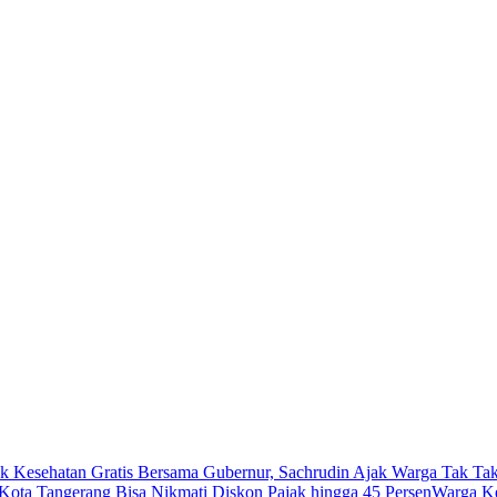
k Kesehatan Gratis Bersama Gubernur, Sachrudin Ajak Warga Tak Tak
ota Tangerang Bisa Nikmati Diskon Pajak hingga 45 Persen
Warga Ke