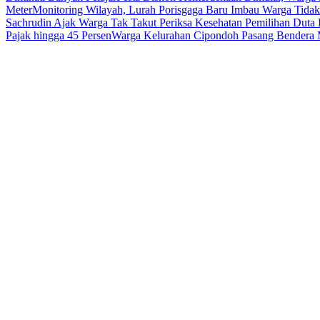
Meter
Monitoring Wilayah, Lurah Porisgaga Baru Imbau Warga Tid
Sachrudin Ajak Warga Tak Takut Periksa Kesehatan
Pemilihan Duta 
Pajak hingga 45 Persen
Warga Kelurahan Cipondoh Pasang Bendera M