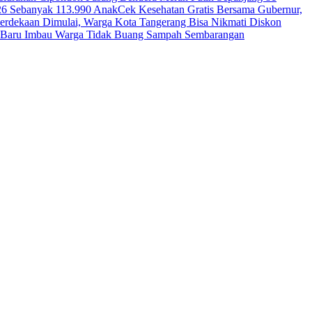
26 Sebanyak 113.990 Anak
Cek Kesehatan Gratis Bersama Gubernur,
erdekaan Dimulai, Warga Kota Tangerang Bisa Nikmati Diskon
ga Baru Imbau Warga Tidak Buang Sampah Sembarangan