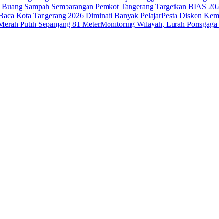
ak Buang Sampah Sembarangan
Pemkot Tangerang Targetkan BIAS 20
Baca Kota Tangerang 2026 Diminati Banyak Pelajar
Pesta Diskon Kem
erah Putih Sepanjang 81 Meter
Monitoring Wilayah, Lurah Porisga