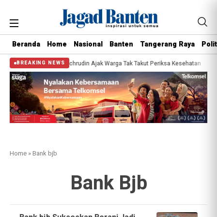
Beranda
Home
Nasional
Banten
Tangerang Raya
Polit
 Gubernur, Sachrudin Ajak Warga Tak Takut Periksa Kesehatan
Pemilihan Du
BREAKING NEWS
Home
»
Bank bjb
Bank Bjb