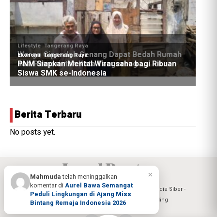
Berita Terbaru
No posts yet.
×
Mahmuda
telah meninggalkan
komentar di
Aurel Bawa Semangat
Berita Banten
Berita Tangerang
Pedoman Media Siber
Peduli Lingkungan di Ajang Miss
Kebijakan Privacy
Tentang Kami
Trending
Bintang Remaja Indonesia 2026