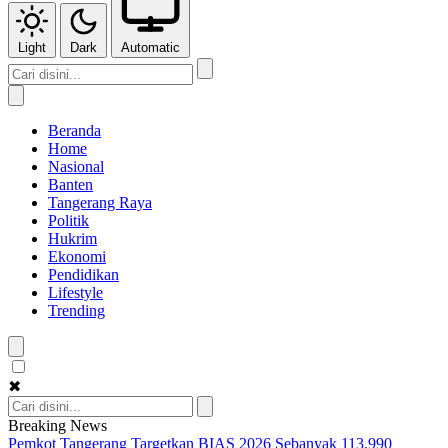
Light
Dark
Automatic
Beranda
Home
Nasional
Banten
Tangerang Raya
Politik
Hukrim
Ekonomi
Pendidikan
Lifestyle
Trending
✖
Breaking News
Pemkot Tangerang Targetkan BIAS 2026 Sebanyak 113.990