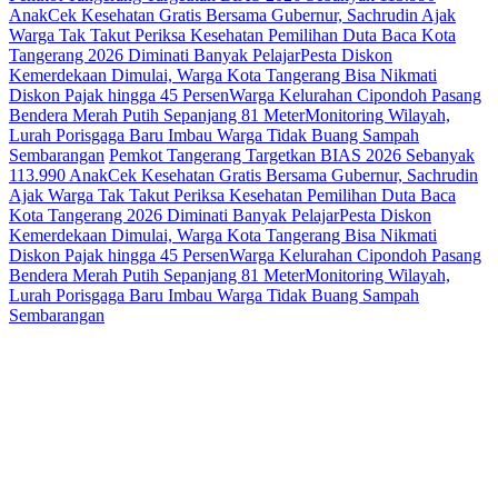
Anak
Cek Kesehatan Gratis Bersama Gubernur, Sachrudin Ajak
Warga Tak Takut Periksa Kesehatan
Pemilihan Duta Baca Kota
Tangerang 2026 Diminati Banyak Pelajar
Pesta Diskon
Kemerdekaan Dimulai, Warga Kota Tangerang Bisa Nikmati
Diskon Pajak hingga 45 Persen
Warga Kelurahan Cipondoh Pasang
Bendera Merah Putih Sepanjang 81 Meter
Monitoring Wilayah,
Lurah Porisgaga Baru Imbau Warga Tidak Buang Sampah
Sembarangan
Pemkot Tangerang Targetkan BIAS 2026 Sebanyak
113.990 Anak
Cek Kesehatan Gratis Bersama Gubernur, Sachrudin
Ajak Warga Tak Takut Periksa Kesehatan
Pemilihan Duta Baca
Kota Tangerang 2026 Diminati Banyak Pelajar
Pesta Diskon
Kemerdekaan Dimulai, Warga Kota Tangerang Bisa Nikmati
Diskon Pajak hingga 45 Persen
Warga Kelurahan Cipondoh Pasang
Bendera Merah Putih Sepanjang 81 Meter
Monitoring Wilayah,
Lurah Porisgaga Baru Imbau Warga Tidak Buang Sampah
Sembarangan