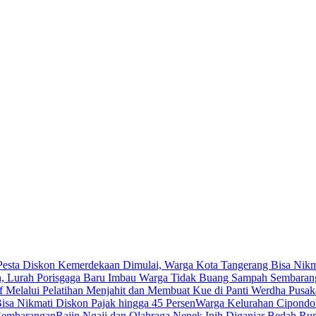
Pesta Diskon Kemerdekaan Dimulai, Warga Kota Tangerang Bisa Nikma
h, Lurah Porisgaga Baru Imbau Warga Tidak Buang Sampah Sembaran
 Melalui Pelatihan Menjahit dan Membuat Kue di Panti Werdha Pusak
sa Nikmati Diskon Pajak hingga 45 Persen
Warga Kelurahan Cipondoh
Sembarangan
Rajin Ngaji dan Olahraga Nenek Inih Diganjar Bedah Ru