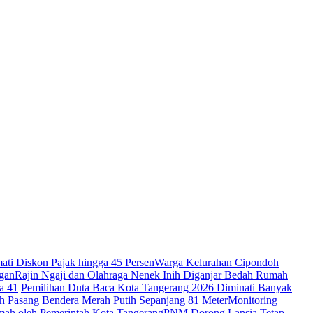
ti Diskon Pajak hingga 45 Persen
Warga Kelurahan Cipondoh
gan
Rajin Ngaji dan Olahraga Nenek Inih Diganjar Bedah Rumah
a 41
Pemilihan Duta Baca Kota Tangerang 2026 Diminati Banyak
 Pasang Bendera Merah Putih Sepanjang 81 Meter
Monitoring
mah oleh Pemerintah Kota Tangerang
PNM Dorong Lansia Tetap