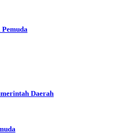
h Pemuda
emerintah Daerah
emuda