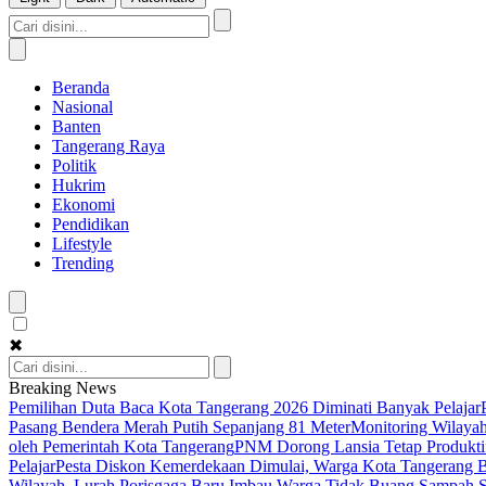
Beranda
Nasional
Banten
Tangerang Raya
Politik
Hukrim
Ekonomi
Pendidikan
Lifestyle
Trending
✖
Breaking News
Pemilihan Duta Baca Kota Tangerang 2026 Diminati Banyak Pelajar
Pasang Bendera Merah Putih Sepanjang 81 Meter
Monitoring Wilaya
oleh Pemerintah Kota Tangerang
PNM Dorong Lansia Tetap Produktif
Pelajar
Pesta Diskon Kemerdekaan Dimulai, Warga Kota Tangerang Bi
Wilayah, Lurah Porisgaga Baru Imbau Warga Tidak Buang Sampah 