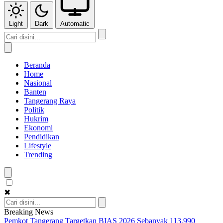
Light
Dark
Automatic
Beranda
Home
Nasional
Banten
Tangerang Raya
Politik
Hukrim
Ekonomi
Pendidikan
Lifestyle
Trending
✖
Breaking News
Pemkot Tangerang Targetkan BIAS 2026 Sebanyak 113.990