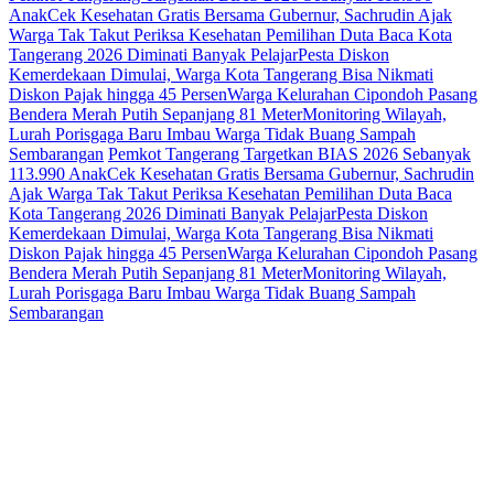
Anak
Cek Kesehatan Gratis Bersama Gubernur, Sachrudin Ajak
Warga Tak Takut Periksa Kesehatan
Pemilihan Duta Baca Kota
Tangerang 2026 Diminati Banyak Pelajar
Pesta Diskon
Kemerdekaan Dimulai, Warga Kota Tangerang Bisa Nikmati
Diskon Pajak hingga 45 Persen
Warga Kelurahan Cipondoh Pasang
Bendera Merah Putih Sepanjang 81 Meter
Monitoring Wilayah,
Lurah Porisgaga Baru Imbau Warga Tidak Buang Sampah
Sembarangan
Pemkot Tangerang Targetkan BIAS 2026 Sebanyak
113.990 Anak
Cek Kesehatan Gratis Bersama Gubernur, Sachrudin
Ajak Warga Tak Takut Periksa Kesehatan
Pemilihan Duta Baca
Kota Tangerang 2026 Diminati Banyak Pelajar
Pesta Diskon
Kemerdekaan Dimulai, Warga Kota Tangerang Bisa Nikmati
Diskon Pajak hingga 45 Persen
Warga Kelurahan Cipondoh Pasang
Bendera Merah Putih Sepanjang 81 Meter
Monitoring Wilayah,
Lurah Porisgaga Baru Imbau Warga Tidak Buang Sampah
Sembarangan