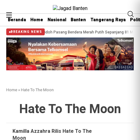
Beranda
Home
Nasional
Banten
Tangerang Raya
Polit
Warga Kelurahan Cipondoh Pasang Bendera Merah Putih Sepanjang 81 Meter
BREAKING NEWS
Home
»
Hate To The Moon
Hate To The Moon
Kamilla Azzahra Rilis Hate To The
Moon