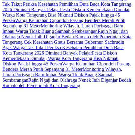
Tak Takut Periksa Kesehatan
Pemilihan Duta Baca Kota Tangerang
2026 Diminati Banyak Pelajar
Pesta Diskon Kemerdekaan Dimulai,
Warga Kota Tangerang Bisa Nikmati Diskon Pajak hingga 45
Persen
Warga Kelurahan Cipondoh Pasang Bendera Merah Putih
Sepanjang 81 Meter
Monitoring Wilayah, Lurah Porisgaga Baru
Imbau Warga Tidak Buang Sampah Sembarangan
Rajin Ngaji dan
Olahraga Nenek Inih Diganjar Bedah Rumah oleh Pemerintah Kota
Tangerang
Cek Kesehatan Gratis Bersama Gubernur, Sachrudin
Ajak Warga Tak Takut Periksa Kesehatan
Pemilihan Duta Baca
Kota Tangerang 2026 Diminati Banyak Pelajar
Pesta Diskon
Kemerdekaan Dimulai, Warga Kota Tangerang Bisa Nikmati
Diskon Pajak hingga 45 Persen
Warga Kelurahan Cipondoh Pasang
Bendera Merah Putih Sepanjang 81 Meter
Monitoring Wilayah,
Lurah Porisgaga Baru Imbau Warga Tidak Buang Sampah
Sembarangan
Rajin Ngaji dan Olahraga Nenek Inih Diganjar Bedah
Rumah oleh Pemerintah Kota Tangerang