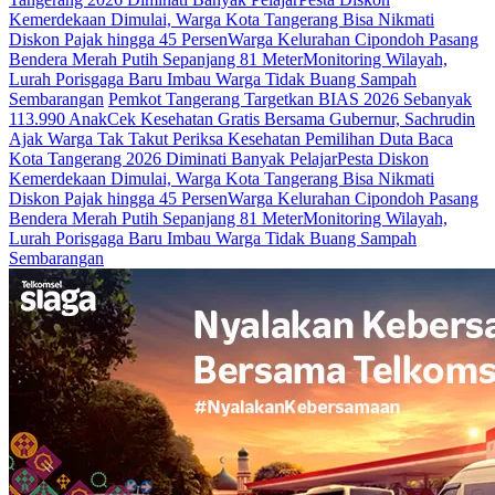
Kemerdekaan Dimulai, Warga Kota Tangerang Bisa Nikmati
Diskon Pajak hingga 45 Persen
Warga Kelurahan Cipondoh Pasang
Bendera Merah Putih Sepanjang 81 Meter
Monitoring Wilayah,
Lurah Porisgaga Baru Imbau Warga Tidak Buang Sampah
Sembarangan
Pemkot Tangerang Targetkan BIAS 2026 Sebanyak
113.990 Anak
Cek Kesehatan Gratis Bersama Gubernur, Sachrudin
Ajak Warga Tak Takut Periksa Kesehatan
Pemilihan Duta Baca
Kota Tangerang 2026 Diminati Banyak Pelajar
Pesta Diskon
Kemerdekaan Dimulai, Warga Kota Tangerang Bisa Nikmati
Diskon Pajak hingga 45 Persen
Warga Kelurahan Cipondoh Pasang
Bendera Merah Putih Sepanjang 81 Meter
Monitoring Wilayah,
Lurah Porisgaga Baru Imbau Warga Tidak Buang Sampah
Sembarangan