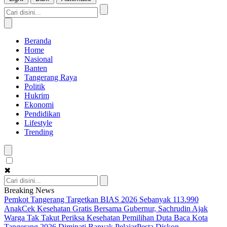
Beranda
Home
Nasional
Banten
Tangerang Raya
Politik
Hukrim
Ekonomi
Pendidikan
Lifestyle
Trending
✖
Breaking News
Pemkot Tangerang Targetkan BIAS 2026 Sebanyak 113.990
Anak
Cek Kesehatan Gratis Bersama Gubernur, Sachrudin Ajak
Warga Tak Takut Periksa Kesehatan
Pemilihan Duta Baca Kota
Tangerang 2026 Diminati Banyak Pelajar
Pesta Diskon