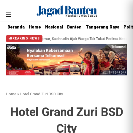
Beranda
Home
Nasional
Banten
Tangerang Raya
Polit
ratis Bersama Gubernur, Sachrudin Ajak Warga Tak Takut Periksa Kesehatan
BREAKING NEWS
Home
»
Hotel Grand Zuri BSD City
Hotel Grand Zuri BSD
City