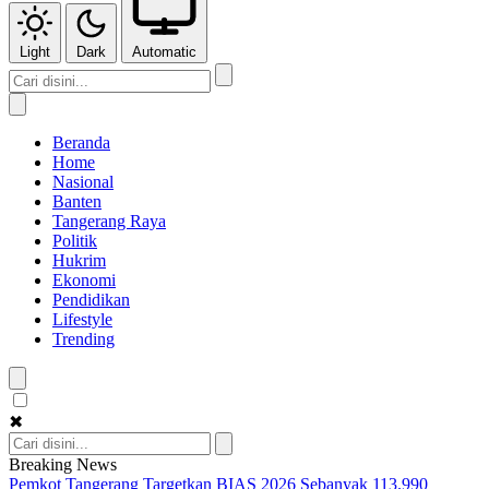
Light
Dark
Automatic
Beranda
Home
Nasional
Banten
Tangerang Raya
Politik
Hukrim
Ekonomi
Pendidikan
Lifestyle
Trending
✖
Breaking News
Pemkot Tangerang Targetkan BIAS 2026 Sebanyak 113.990