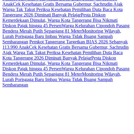
Anak
Cek Kesehatan Gratis Bersama Gubernur, Sachrudin Ajak
Warga Tak Takut Periksa Kesehatan
Pemilihan Duta Baca Kota
Tangerang 2026 Diminati Banyak Pelajar
Pesta Diskon
Kemerdekaan Dimulai, Warga Kota Tangerang Bisa Nikmati
Diskon Pajak hingga 45 Persen
Warga Kelurahan Cipondoh Pasang
Bendera Merah Putih Sepanjang 81 Meter
Monitoring Wilayah,
Lurah Porisgaga Baru Imbau Warga Tidak Buang Sampah
Sembarangan
Pemkot Tangerang Targetkan BIAS 2026 Sebanyak
113.990 Anak
Cek Kesehatan Gratis Bersama Gubernur, Sachrudin
Ajak Warga Tak Takut Periksa Kesehatan
Pemilihan Duta Baca
Kota Tangerang 2026 Diminati Banyak Pelajar
Pesta Diskon
Kemerdekaan Dimulai, Warga Kota Tangerang Bisa Nikmati
Diskon Pajak hingga 45 Persen
Warga Kelurahan Cipondoh Pasang
Bendera Merah Putih Sepanjang 81 Meter
Monitoring Wilayah,
Lurah Porisgaga Baru Imbau Warga Tidak Buang Sampah
Sembarangan