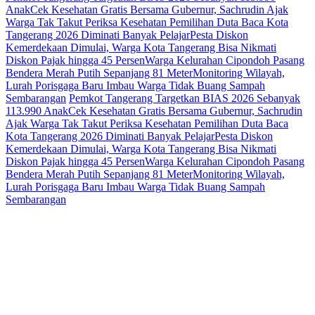
Anak
Cek Kesehatan Gratis Bersama Gubernur, Sachrudin Ajak
Warga Tak Takut Periksa Kesehatan
Pemilihan Duta Baca Kota
Tangerang 2026 Diminati Banyak Pelajar
Pesta Diskon
Kemerdekaan Dimulai, Warga Kota Tangerang Bisa Nikmati
Diskon Pajak hingga 45 Persen
Warga Kelurahan Cipondoh Pasang
Bendera Merah Putih Sepanjang 81 Meter
Monitoring Wilayah,
Lurah Porisgaga Baru Imbau Warga Tidak Buang Sampah
Sembarangan
Pemkot Tangerang Targetkan BIAS 2026 Sebanyak
113.990 Anak
Cek Kesehatan Gratis Bersama Gubernur, Sachrudin
Ajak Warga Tak Takut Periksa Kesehatan
Pemilihan Duta Baca
Kota Tangerang 2026 Diminati Banyak Pelajar
Pesta Diskon
Kemerdekaan Dimulai, Warga Kota Tangerang Bisa Nikmati
Diskon Pajak hingga 45 Persen
Warga Kelurahan Cipondoh Pasang
Bendera Merah Putih Sepanjang 81 Meter
Monitoring Wilayah,
Lurah Porisgaga Baru Imbau Warga Tidak Buang Sampah
Sembarangan