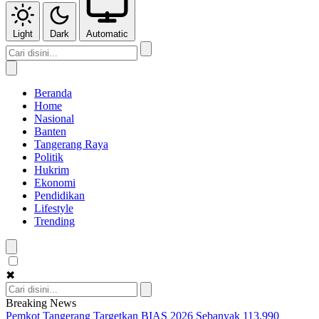
Light
Dark
Automatic
Beranda
Home
Nasional
Banten
Tangerang Raya
Politik
Hukrim
Ekonomi
Pendidikan
Lifestyle
Trending
✖
Breaking News
Pemkot Tangerang Targetkan BIAS 2026 Sebanyak 113.990