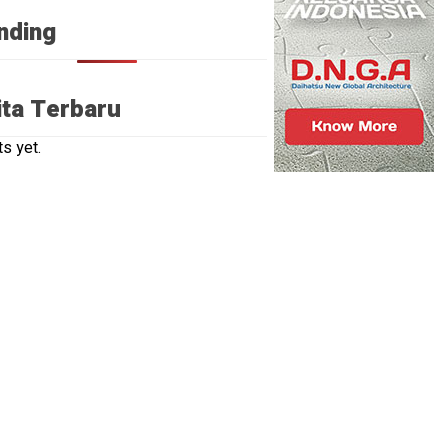
u
nding
ita Terbaru
s yet.