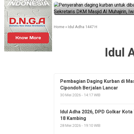
2 bulan ago yang lalu
Home
»
Idul Adha 1447 H
Idul 
Pembagian Daging Kurban di Mas
Cipondoh Berjalan Lancar
30 Mei 2026 - 14:17 WIB
Idul Adha 2026, DPD Golkar Kota
18 Kambing
28 Mei 2026 - 19:10 WIB