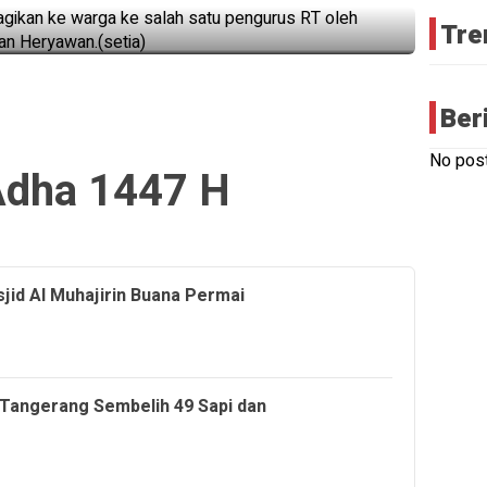
yang lal
Tre
Ber
No post
Adha 1447 H
jid Al Muhajirin Buana Permai
 Tangerang Sembelih 49 Sapi dan