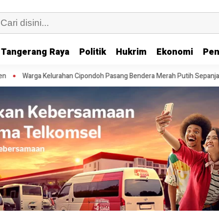
Tangerang Raya
Politik
Hukrim
Ekonomi
Pen
rga Kelurahan Cipondoh Pasang Bendera Merah Putih Sepanjang 81 Me
HEADLI
Idul 
2026,
Golk
Kota
Tang
Semb
49 Sa
dan 1
Masjid Al Muhajirin Buana Permai Cipondoh
Kamb
2 bulan