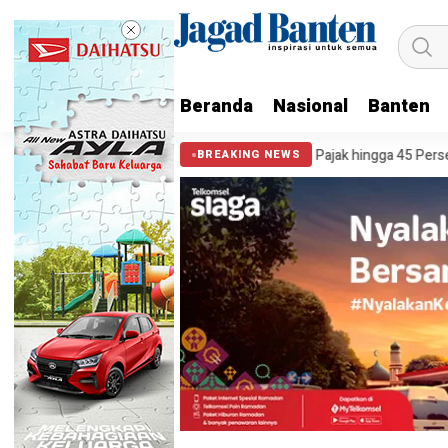
Beranda
Nasional
Banten
arga Kota Tangerang Bisa Nikmati Diskon Pajak hingga 45 Persen
Wa
BREAKING NEWS
HEADLINE
Pembagian Daging Kurban di 
Berjalan Lancar