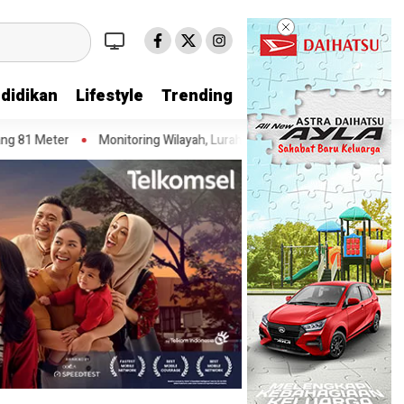
didikan
Lifestyle
Trending
ter
Monitoring Wilayah, Lurah Porisgaga Baru Imbau Warga Tidak
NE
Adha
 DPD
ar
erang
elih
pi
8
ing
 ago