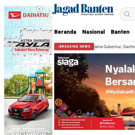
Beranda
Nasional
Banten
3.990 Anak
Cek Kesehatan Gratis Bersama Gubernur, Sachrudin Aja
BREAKING NEWS
HEADLINE
DCKTR Tangsel Harapkan Mas
Minum Dapat Memanfaatkan J