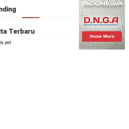
nding
ita Terbaru
s yet.