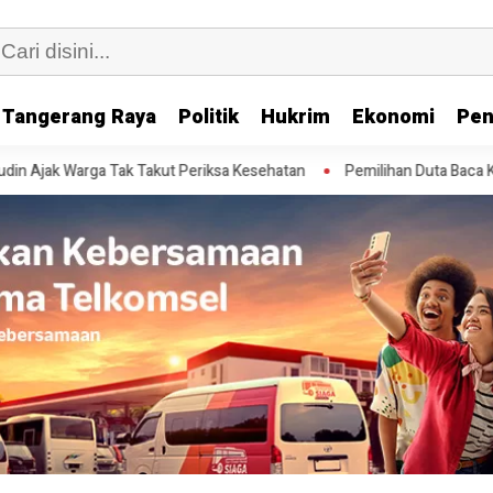
Tangerang Raya
Politik
Hukrim
Ekonomi
Pen
k Warga Tak Takut Periksa Kesehatan
Pemilihan Duta Baca Kota Tan
yarakat Dalam Memenuhi Kebutuhan Air
aringan Perpipaan