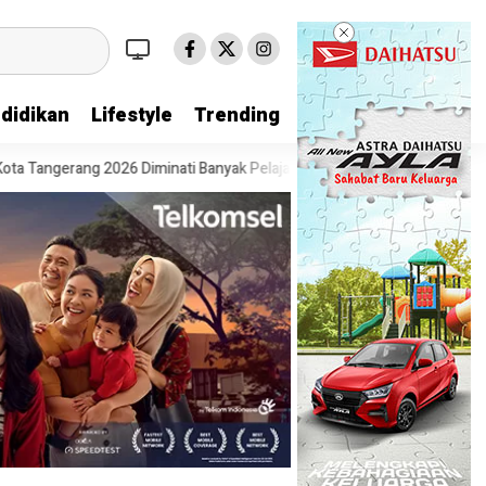
didikan
Lifestyle
Trending
gerang 2026 Diminati Banyak Pelajar
Pesta Diskon Kemerdekaan Dimu