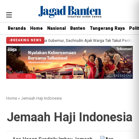
Beranda
Home
Nasional
Banten
Tangerang Raya
Polit
esehatan Gratis Bersama Gubernur, Sachrudin Ajak Warga Tak Takut Periksa Ke
BREAKING NEWS
Home
»
Jemaah Haji Indonesia
Jemaah Haji Indonesia