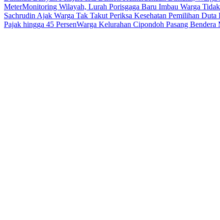
Meter
Monitoring Wilayah, Lurah Porisgaga Baru Imbau Warga Tid
Sachrudin Ajak Warga Tak Takut Periksa Kesehatan
Pemilihan Duta 
Pajak hingga 45 Persen
Warga Kelurahan Cipondoh Pasang Bendera M