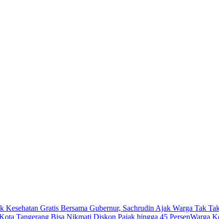
k Kesehatan Gratis Bersama Gubernur, Sachrudin Ajak Warga Tak Tak
ota Tangerang Bisa Nikmati Diskon Pajak hingga 45 Persen
Warga Ke