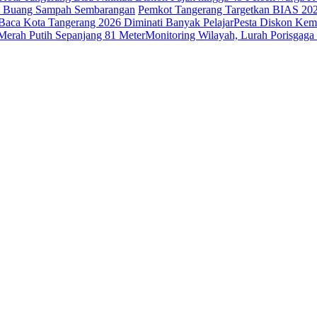
ak Buang Sampah Sembarangan
Pemkot Tangerang Targetkan BIAS 20
Baca Kota Tangerang 2026 Diminati Banyak Pelajar
Pesta Diskon Kem
erah Putih Sepanjang 81 Meter
Monitoring Wilayah, Lurah Porisga