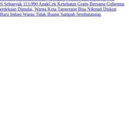
26 Sebanyak 113.990 Anak
Cek Kesehatan Gratis Bersama Gubernur,
erdekaan Dimulai, Warga Kota Tangerang Bisa Nikmati Diskon
ga Baru Imbau Warga Tidak Buang Sampah Sembarangan