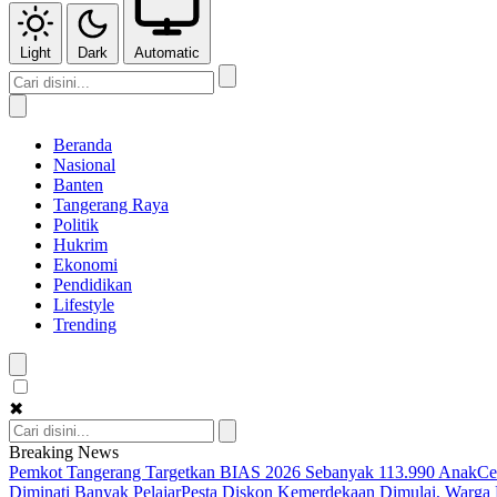
Light
Dark
Automatic
Beranda
Nasional
Banten
Tangerang Raya
Politik
Hukrim
Ekonomi
Pendidikan
Lifestyle
Trending
✖
Breaking News
Pemkot Tangerang Targetkan BIAS 2026 Sebanyak 113.990 Anak
Ce
Diminati Banyak Pelajar
Pesta Diskon Kemerdekaan Dimulai, Warga K