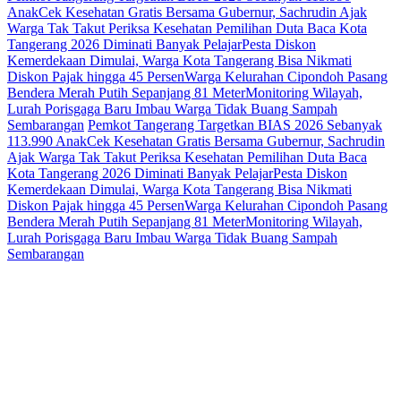
Anak
Cek Kesehatan Gratis Bersama Gubernur, Sachrudin Ajak
Warga Tak Takut Periksa Kesehatan
Pemilihan Duta Baca Kota
Tangerang 2026 Diminati Banyak Pelajar
Pesta Diskon
Kemerdekaan Dimulai, Warga Kota Tangerang Bisa Nikmati
Diskon Pajak hingga 45 Persen
Warga Kelurahan Cipondoh Pasang
Bendera Merah Putih Sepanjang 81 Meter
Monitoring Wilayah,
Lurah Porisgaga Baru Imbau Warga Tidak Buang Sampah
Sembarangan
Pemkot Tangerang Targetkan BIAS 2026 Sebanyak
113.990 Anak
Cek Kesehatan Gratis Bersama Gubernur, Sachrudin
Ajak Warga Tak Takut Periksa Kesehatan
Pemilihan Duta Baca
Kota Tangerang 2026 Diminati Banyak Pelajar
Pesta Diskon
Kemerdekaan Dimulai, Warga Kota Tangerang Bisa Nikmati
Diskon Pajak hingga 45 Persen
Warga Kelurahan Cipondoh Pasang
Bendera Merah Putih Sepanjang 81 Meter
Monitoring Wilayah,
Lurah Porisgaga Baru Imbau Warga Tidak Buang Sampah
Sembarangan