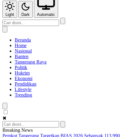
Light
Dark
Automatic
Beranda
Home
Nasional
Banten
Tangerang Raya
Politik
Hukrim
Ekonomi
Pendidikan
Lifestyle
Trending
✖
Breaking News
Pemkot Tangerang Targetkan BIAS 2026 Sebanyak 113.990