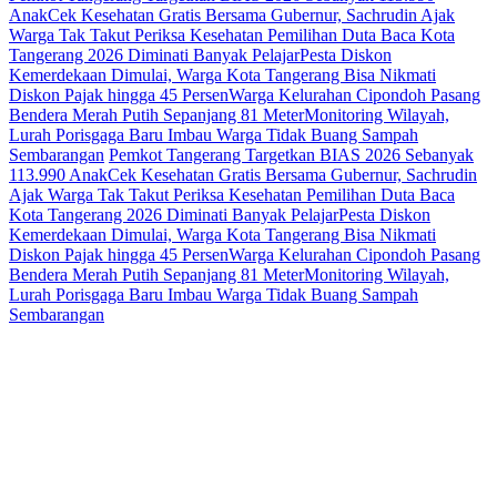
Anak
Cek Kesehatan Gratis Bersama Gubernur, Sachrudin Ajak
Warga Tak Takut Periksa Kesehatan
Pemilihan Duta Baca Kota
Tangerang 2026 Diminati Banyak Pelajar
Pesta Diskon
Kemerdekaan Dimulai, Warga Kota Tangerang Bisa Nikmati
Diskon Pajak hingga 45 Persen
Warga Kelurahan Cipondoh Pasang
Bendera Merah Putih Sepanjang 81 Meter
Monitoring Wilayah,
Lurah Porisgaga Baru Imbau Warga Tidak Buang Sampah
Sembarangan
Pemkot Tangerang Targetkan BIAS 2026 Sebanyak
113.990 Anak
Cek Kesehatan Gratis Bersama Gubernur, Sachrudin
Ajak Warga Tak Takut Periksa Kesehatan
Pemilihan Duta Baca
Kota Tangerang 2026 Diminati Banyak Pelajar
Pesta Diskon
Kemerdekaan Dimulai, Warga Kota Tangerang Bisa Nikmati
Diskon Pajak hingga 45 Persen
Warga Kelurahan Cipondoh Pasang
Bendera Merah Putih Sepanjang 81 Meter
Monitoring Wilayah,
Lurah Porisgaga Baru Imbau Warga Tidak Buang Sampah
Sembarangan