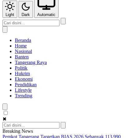
Light
Dark
Automatic
Beranda
Home
Nasional
Banten
Tangerang Raya
Politik
Hukrim
Ekonomi
Pendidikan
Lifestyle
Trending
✖
Breaking News
Pemkot Tangerang Targetkan BIAS 2026 Sebanyak 113.990