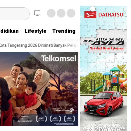
didikan
Lifestyle
Trending
gerang 2026 Diminati Banyak Pelajar
Pesta Diskon Kemerdekaan Dimu