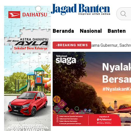
Beranda
Nasional
Banten
13.990 Anak
Cek Kesehatan Gratis Bersama Gubernur, Sachrudin Aj
BREAKING NEWS
HEADLINE
Ultah ke-4 Komunitas ASA Me
Dukungan Politik