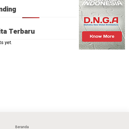
nding
ita Terbaru
s yet.
Beranda