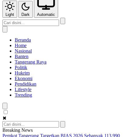
Light
Dark
Automatic
Beranda
Home
Nasional
Banten
Tangerang Raya
Politik
Hukrim
Ekonomi
Pendidikan
Lifestyle
Trending
✖
Breaking News
Pemkot Tangerang Targetkan BIAS 2026 Sebanyak 113.990