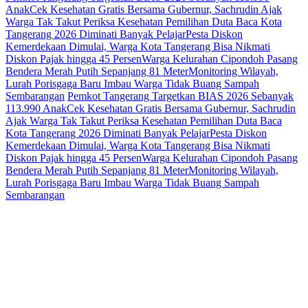
Anak
Cek Kesehatan Gratis Bersama Gubernur, Sachrudin Ajak
Warga Tak Takut Periksa Kesehatan
Pemilihan Duta Baca Kota
Tangerang 2026 Diminati Banyak Pelajar
Pesta Diskon
Kemerdekaan Dimulai, Warga Kota Tangerang Bisa Nikmati
Diskon Pajak hingga 45 Persen
Warga Kelurahan Cipondoh Pasang
Bendera Merah Putih Sepanjang 81 Meter
Monitoring Wilayah,
Lurah Porisgaga Baru Imbau Warga Tidak Buang Sampah
Sembarangan
Pemkot Tangerang Targetkan BIAS 2026 Sebanyak
113.990 Anak
Cek Kesehatan Gratis Bersama Gubernur, Sachrudin
Ajak Warga Tak Takut Periksa Kesehatan
Pemilihan Duta Baca
Kota Tangerang 2026 Diminati Banyak Pelajar
Pesta Diskon
Kemerdekaan Dimulai, Warga Kota Tangerang Bisa Nikmati
Diskon Pajak hingga 45 Persen
Warga Kelurahan Cipondoh Pasang
Bendera Merah Putih Sepanjang 81 Meter
Monitoring Wilayah,
Lurah Porisgaga Baru Imbau Warga Tidak Buang Sampah
Sembarangan