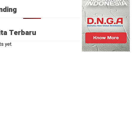
nding
ita Terbaru
s yet.