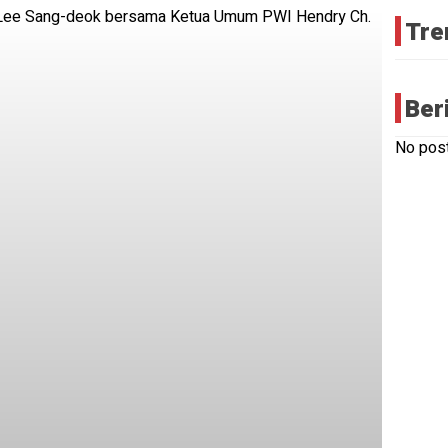
Tre
Ber
No post