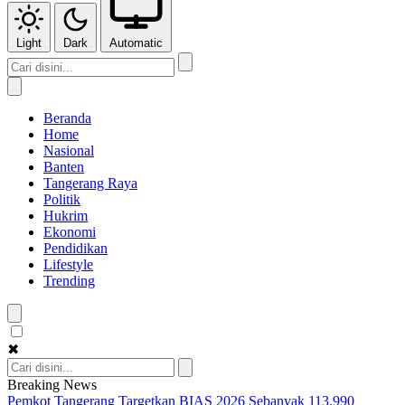
Light
Dark
Automatic
Beranda
Home
Nasional
Banten
Tangerang Raya
Politik
Hukrim
Ekonomi
Pendidikan
Lifestyle
Trending
✖
Breaking News
Pemkot Tangerang Targetkan BIAS 2026 Sebanyak 113.990