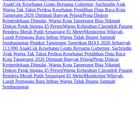
Anak
Cek Kesehatan Gratis Bersama Gubernur, Sachrudin Ajak
Warga Tak Takut Periksa Kesehatan
Pemilihan Duta Baca Kota
Tangerang 2026 Diminati Banyak Pelajar
Pesta Diskon
Kemerdekaan Dimulai, Warga Kota Tangerang Bisa Nikmati
Diskon Pajak hingga 45 Persen
Warga Kelurahan Cipondoh Pasang
Bendera Merah Putih Sepanjang 81 Meter
Monitoring Wilayah,
Lurah Porisgaga Baru Imbau Warga Tidak Buang Sampah
Sembarangan
Pemkot Tangerang Targetkan BIAS 2026 Sebanyak
113.990 Anak
Cek Kesehatan Gratis Bersama Gubernur, Sachrudin
Ajak Warga Tak Takut Periksa Kesehatan
Pemilihan Duta Baca
Kota Tangerang 2026 Diminati Banyak Pelajar
Pesta Diskon
Kemerdekaan Dimulai, Warga Kota Tangerang Bisa Nikmati
Diskon Pajak hingga 45 Persen
Warga Kelurahan Cipondoh Pasang
Bendera Merah Putih Sepanjang 81 Meter
Monitoring Wilayah,
Lurah Porisgaga Baru Imbau Warga Tidak Buang Sampah
Sembarangan