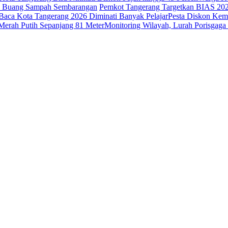
ak Buang Sampah Sembarangan
Pemkot Tangerang Targetkan BIAS 20
Baca Kota Tangerang 2026 Diminati Banyak Pelajar
Pesta Diskon Kem
erah Putih Sepanjang 81 Meter
Monitoring Wilayah, Lurah Porisga