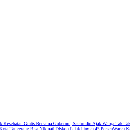
k Kesehatan Gratis Bersama Gubernur, Sachrudin Ajak Warga Tak Tak
ota Tangerang Bisa Nikmati Diskon Pajak hingga 45 Persen
Warga Ke