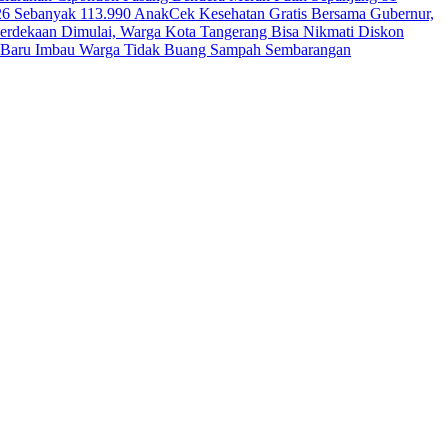
26 Sebanyak 113.990 Anak
Cek Kesehatan Gratis Bersama Gubernur,
erdekaan Dimulai, Warga Kota Tangerang Bisa Nikmati Diskon
ga Baru Imbau Warga Tidak Buang Sampah Sembarangan