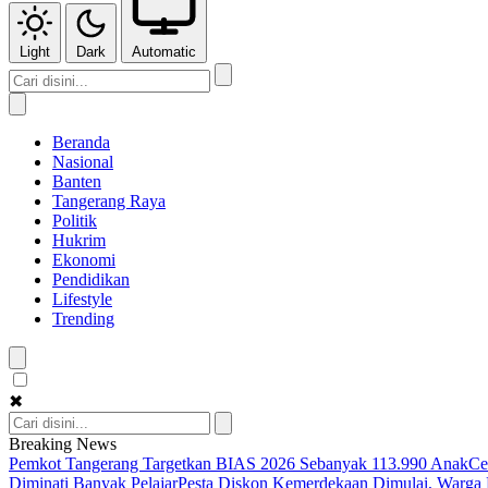
Light
Dark
Automatic
Beranda
Nasional
Banten
Tangerang Raya
Politik
Hukrim
Ekonomi
Pendidikan
Lifestyle
Trending
✖
Breaking News
Pemkot Tangerang Targetkan BIAS 2026 Sebanyak 113.990 Anak
Ce
Diminati Banyak Pelajar
Pesta Diskon Kemerdekaan Dimulai, Warga K