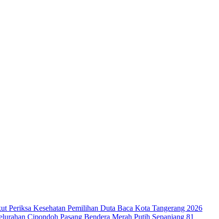
ut Periksa Kesehatan
Pemilihan Duta Baca Kota Tangerang 2026
lurahan Cipondoh Pasang Bendera Merah Putih Sepanjang 81