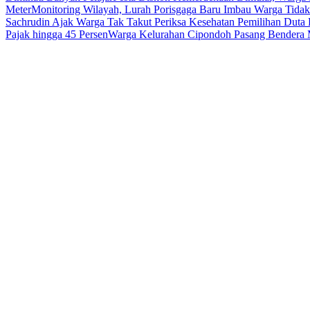
Meter
Monitoring Wilayah, Lurah Porisgaga Baru Imbau Warga Tid
Sachrudin Ajak Warga Tak Takut Periksa Kesehatan
Pemilihan Duta 
Pajak hingga 45 Persen
Warga Kelurahan Cipondoh Pasang Bendera M