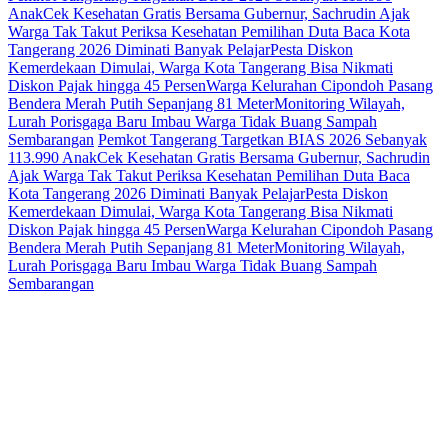
Anak
Cek Kesehatan Gratis Bersama Gubernur, Sachrudin Ajak
Warga Tak Takut Periksa Kesehatan
Pemilihan Duta Baca Kota
Tangerang 2026 Diminati Banyak Pelajar
Pesta Diskon
Kemerdekaan Dimulai, Warga Kota Tangerang Bisa Nikmati
Diskon Pajak hingga 45 Persen
Warga Kelurahan Cipondoh Pasang
Bendera Merah Putih Sepanjang 81 Meter
Monitoring Wilayah,
Lurah Porisgaga Baru Imbau Warga Tidak Buang Sampah
Sembarangan
Pemkot Tangerang Targetkan BIAS 2026 Sebanyak
113.990 Anak
Cek Kesehatan Gratis Bersama Gubernur, Sachrudin
Ajak Warga Tak Takut Periksa Kesehatan
Pemilihan Duta Baca
Kota Tangerang 2026 Diminati Banyak Pelajar
Pesta Diskon
Kemerdekaan Dimulai, Warga Kota Tangerang Bisa Nikmati
Diskon Pajak hingga 45 Persen
Warga Kelurahan Cipondoh Pasang
Bendera Merah Putih Sepanjang 81 Meter
Monitoring Wilayah,
Lurah Porisgaga Baru Imbau Warga Tidak Buang Sampah
Sembarangan