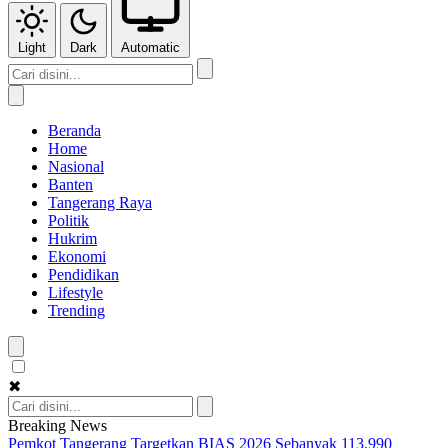
Light
Dark
Automatic
Beranda
Home
Nasional
Banten
Tangerang Raya
Politik
Hukrim
Ekonomi
Pendidikan
Lifestyle
Trending
✖
Breaking News
Pemkot Tangerang Targetkan BIAS 2026 Sebanyak 113.990