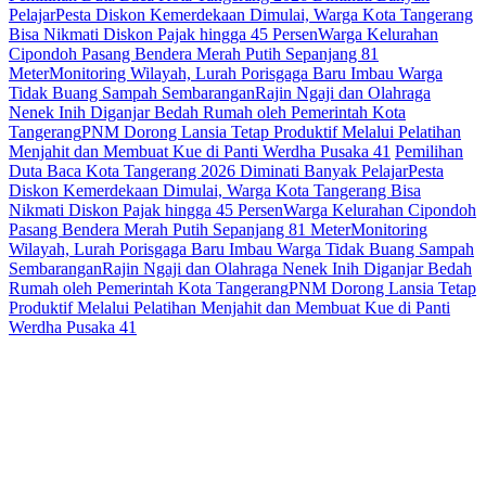
Pelajar
Pesta Diskon Kemerdekaan Dimulai, Warga Kota Tangerang
Bisa Nikmati Diskon Pajak hingga 45 Persen
Warga Kelurahan
Cipondoh Pasang Bendera Merah Putih Sepanjang 81
Meter
Monitoring Wilayah, Lurah Porisgaga Baru Imbau Warga
Tidak Buang Sampah Sembarangan
Rajin Ngaji dan Olahraga
Nenek Inih Diganjar Bedah Rumah oleh Pemerintah Kota
Tangerang
PNM Dorong Lansia Tetap Produktif Melalui Pelatihan
Menjahit dan Membuat Kue di Panti Werdha Pusaka 41
Pemilihan
Duta Baca Kota Tangerang 2026 Diminati Banyak Pelajar
Pesta
Diskon Kemerdekaan Dimulai, Warga Kota Tangerang Bisa
Nikmati Diskon Pajak hingga 45 Persen
Warga Kelurahan Cipondoh
Pasang Bendera Merah Putih Sepanjang 81 Meter
Monitoring
Wilayah, Lurah Porisgaga Baru Imbau Warga Tidak Buang Sampah
Sembarangan
Rajin Ngaji dan Olahraga Nenek Inih Diganjar Bedah
Rumah oleh Pemerintah Kota Tangerang
PNM Dorong Lansia Tetap
Produktif Melalui Pelatihan Menjahit dan Membuat Kue di Panti
Werdha Pusaka 41