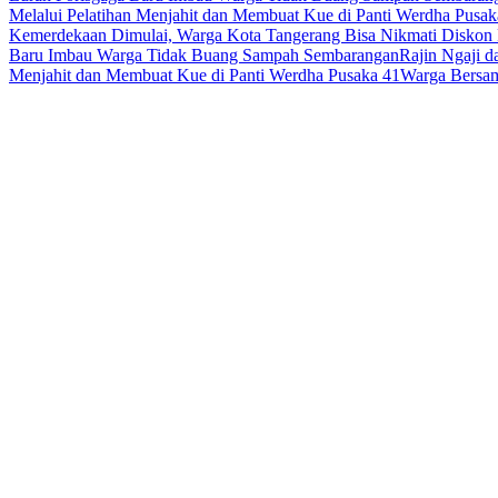
Melalui Pelatihan Menjahit dan Membuat Kue di Panti Werdha Pusak
Kemerdekaan Dimulai, Warga Kota Tangerang Bisa Nikmati Diskon 
Baru Imbau Warga Tidak Buang Sampah Sembarangan
Rajin Ngaji 
Menjahit dan Membuat Kue di Panti Werdha Pusaka 41
Warga Bersam