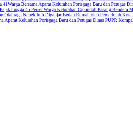
a 41
Warga Bersama Aparat Kelurahan Porisgaga Baru dan Petugas D
Pajak hingga 45 Persen
Warga Kelurahan Cipondoh Pasang Bendera Me
dan Olahraga Nenek Inih Diganjar Bedah Rumah oleh Pemerintah Kota
a Aparat Kelurahan Porisgaga Baru dan Petugas Dinas PUPR Kompak 