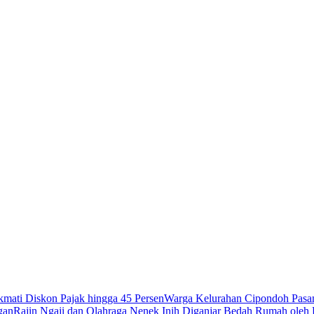
mati Diskon Pajak hingga 45 Persen
Warga Kelurahan Cipondoh Pasan
gan
Rajin Ngaji dan Olahraga Nenek Inih Diganjar Bedah Rumah oleh