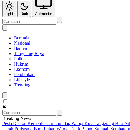
Light
Dark
Automatic
Beranda
Nasional
Banten
Tangerang Raya
Politik
Hukrim
Ekonomi
Pendidikan
Lifestyle
Trending
✖
Breaking News
Pesta Diskon Kemerdekaan Dimulai, Warga Kota Tangerang Bisa Nik
Lurah Porisgaga Baru Imbau Warga Tidak Buang Sampah Sembaran