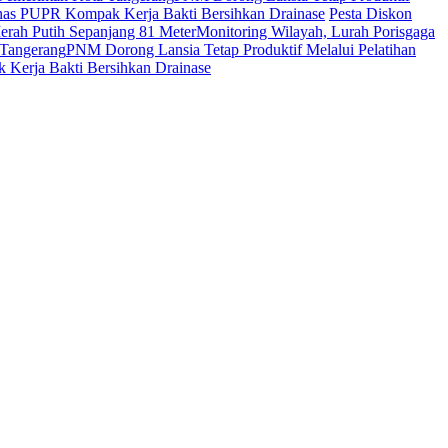
inas PUPR Kompak Kerja Bakti Bersihkan Drainase
Pesta Diskon
rah Putih Sepanjang 81 Meter
Monitoring Wilayah, Lurah Porisgaga
 Tangerang
PNM Dorong Lansia Tetap Produktif Melalui Pelatihan
Kerja Bakti Bersihkan Drainase