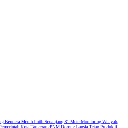
g Bendera Merah Putih Sepanjang 81 Meter
Monitoring Wilayah,
 Pemerintah Kota Tangerang
PNM Dorong Lansia Tetap Produktif