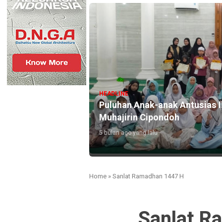
HEADLINE
Puluhan Anak-anak Antusias I
Muhajirin Cipondoh
5 bulan ago yang lalu
Home
»
Sanlat Ramadhan 1447 H
Sanlat R