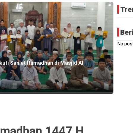
Tre
Ber
No post
kuti Sanlat Ramadhan di Masjid Al
amadhan 1447 H