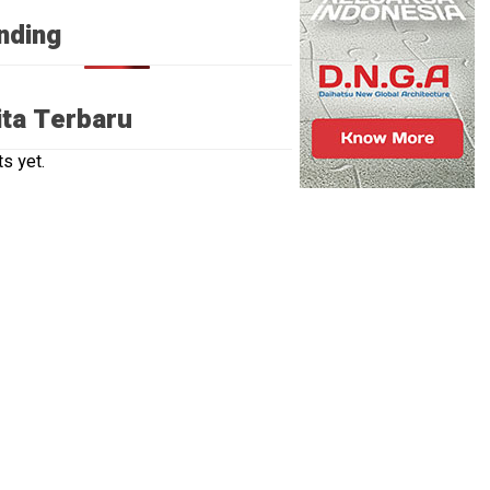
nding
ita Terbaru
s yet.