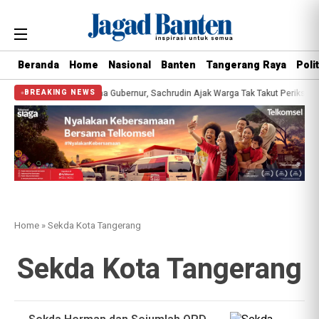
Beranda
Home
Nasional
Banten
Tangerang Raya
Polit
esehatan Gratis Bersama Gubernur, Sachrudin Ajak Warga Tak Takut Periksa Ke
BREAKING NEWS
Home
»
Sekda Kota Tangerang
Sekda Kota Tangerang