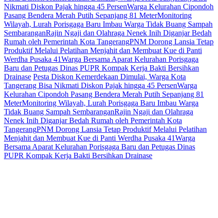
Nikmati Diskon Pajak hingga 45 Persen
Warga Kelurahan Cipondoh
Pasang Bendera Merah Putih Sepanjang 81 Meter
Monitoring
Wilayah, Lurah Porisgaga Baru Imbau Warga Tidak Buang Sampah
Sembarangan
Rajin Ngaji dan Olahraga Nenek Inih Diganjar Bedah
Rumah oleh Pemerintah Kota Tangerang
PNM Dorong Lansia Tetap
Produktif Melalui Pelatihan Menjahit dan Membuat Kue di Panti
Werdha Pusaka 41
Warga Bersama Aparat Kelurahan Porisgaga
Baru dan Petugas Dinas PUPR Kompak Kerja Bakti Bersihkan
Drainase
Pesta Diskon Kemerdekaan Dimulai, Warga Kota
Tangerang Bisa Nikmati Diskon Pajak hingga 45 Persen
Warga
Kelurahan Cipondoh Pasang Bendera Merah Putih Sepanjang 81
Meter
Monitoring Wilayah, Lurah Porisgaga Baru Imbau Warga
Tidak Buang Sampah Sembarangan
Rajin Ngaji dan Olahraga
Nenek Inih Diganjar Bedah Rumah oleh Pemerintah Kota
Tangerang
PNM Dorong Lansia Tetap Produktif Melalui Pelatihan
Menjahit dan Membuat Kue di Panti Werdha Pusaka 41
Warga
Bersama Aparat Kelurahan Porisgaga Baru dan Petugas Dinas
PUPR Kompak Kerja Bakti Bersihkan Drainase