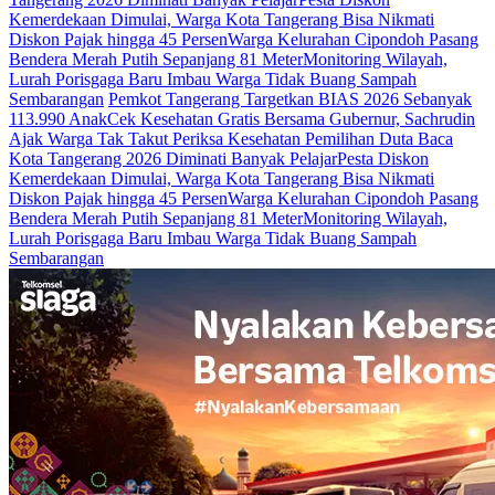
Kemerdekaan Dimulai, Warga Kota Tangerang Bisa Nikmati
Diskon Pajak hingga 45 Persen
Warga Kelurahan Cipondoh Pasang
Bendera Merah Putih Sepanjang 81 Meter
Monitoring Wilayah,
Lurah Porisgaga Baru Imbau Warga Tidak Buang Sampah
Sembarangan
Pemkot Tangerang Targetkan BIAS 2026 Sebanyak
113.990 Anak
Cek Kesehatan Gratis Bersama Gubernur, Sachrudin
Ajak Warga Tak Takut Periksa Kesehatan
Pemilihan Duta Baca
Kota Tangerang 2026 Diminati Banyak Pelajar
Pesta Diskon
Kemerdekaan Dimulai, Warga Kota Tangerang Bisa Nikmati
Diskon Pajak hingga 45 Persen
Warga Kelurahan Cipondoh Pasang
Bendera Merah Putih Sepanjang 81 Meter
Monitoring Wilayah,
Lurah Porisgaga Baru Imbau Warga Tidak Buang Sampah
Sembarangan