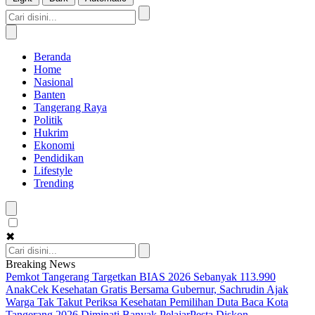
Beranda
Home
Nasional
Banten
Tangerang Raya
Politik
Hukrim
Ekonomi
Pendidikan
Lifestyle
Trending
✖
Breaking News
Pemkot Tangerang Targetkan BIAS 2026 Sebanyak 113.990
Anak
Cek Kesehatan Gratis Bersama Gubernur, Sachrudin Ajak
Warga Tak Takut Periksa Kesehatan
Pemilihan Duta Baca Kota
Tangerang 2026 Diminati Banyak Pelajar
Pesta Diskon