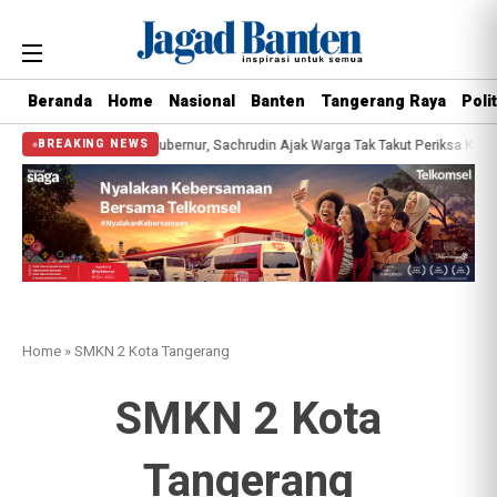
Beranda
Home
Nasional
Banten
Tangerang Raya
Polit
hatan Gratis Bersama Gubernur, Sachrudin Ajak Warga Tak Takut Periksa Keseh
BREAKING NEWS
Home
»
SMKN 2 Kota Tangerang
SMKN 2 Kota
Tangerang