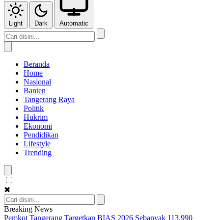
Light
Dark
Automatic
Beranda
Home
Nasional
Banten
Tangerang Raya
Politik
Hukrim
Ekonomi
Pendidikan
Lifestyle
Trending
✖
Breaking News
Pemkot Tangerang Targetkan BIAS 2026 Sebanyak 113.990