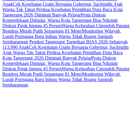
Anak
Cek Kesehatan Gratis Bersama Gubernur, Sachrudin Ajak
Warga Tak Takut Periksa Kesehatan
Pemilihan Duta Baca Kota
Tangerang 2026 Diminati Banyak Pelajar
Pesta Diskon
Kemerdekaan Dimulai, Warga Kota Tangerang Bisa Nikmati
Diskon Pajak hingga 45 Persen
Warga Kelurahan Cipondoh Pasang
Bendera Merah Putih Sepanjang 81 Meter
Monitoring Wilayah,
Lurah Porisgaga Baru Imbau Warga Tidak Buang Sampah
Sembarangan
Pemkot Tangerang Targetkan BIAS 2026 Sebanyak
113.990 Anak
Cek Kesehatan Gratis Bersama Gubernur, Sachrudin
Ajak Warga Tak Takut Periksa Kesehatan
Pemilihan Duta Baca
Kota Tangerang 2026 Diminati Banyak Pelajar
Pesta Diskon
Kemerdekaan Dimulai, Warga Kota Tangerang Bisa Nikmati
Diskon Pajak hingga 45 Persen
Warga Kelurahan Cipondoh Pasang
Bendera Merah Putih Sepanjang 81 Meter
Monitoring Wilayah,
Lurah Porisgaga Baru Imbau Warga Tidak Buang Sampah
Sembarangan