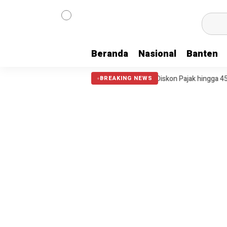
Beranda
Nasional
Banten
mulai, Warga Kota Tangerang Bisa Nikmati Diskon Pajak hingga 45 Perse
BREAKING NEWS