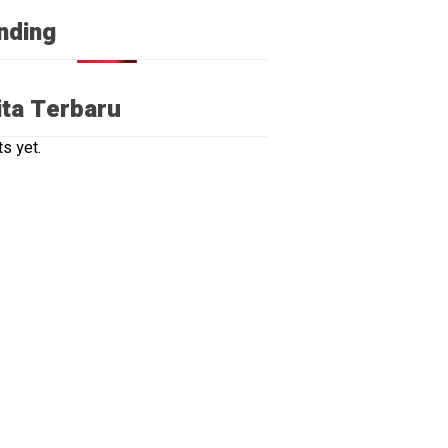
nding
ita Terbaru
s yet.
NE
gati
ah
da,
an
arakat
ng
 Sehat
ama
rudin
 ago yang