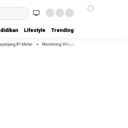
didikan
Lifestyle
Trending
ng 81 Meter
Monitoring Wilayah, Lurah Porisgaga Baru Imbau Warg