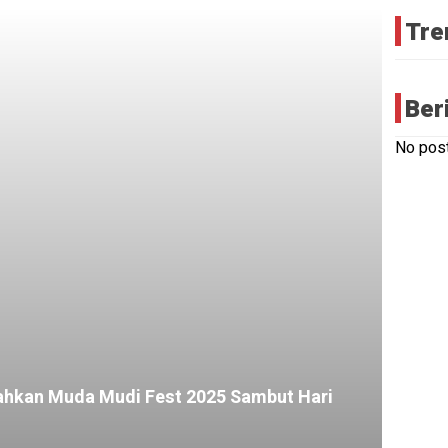
Tre
Ber
No post
HEADLI
Perin
Sump
Pemu
Ribu
Masy
Pina
Jalan
Bers
ahkan Muda Mudi Fest 2025 Sambut Hari
Sach
4 tahun