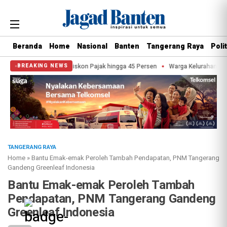
Beranda
Home
Nasional
Banten
Tangerang Raya
Polit
 Nikmati Diskon Pajak hingga 45 Persen
Warga Kelurahan Cipondoh Pasang 
BREAKING NEWS
TANGERANG RAYA
Home
»
Bantu Emak-emak Peroleh Tambah Pendapatan, PNM Tangerang
Gandeng Greenleaf Indonesia
Bantu Emak-emak Peroleh Tambah
Pendapatan, PNM Tangerang Gandeng
Greenleaf Indonesia