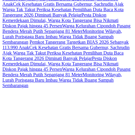
Anak
Cek Kesehatan Gratis Bersama Gubernur, Sachrudin Ajak
Warga Tak Takut Periksa Kesehatan
Pemilihan Duta Baca Kota
Tangerang 2026 Diminati Banyak Pelajar
Pesta Diskon
Kemerdekaan Dimulai, Warga Kota Tangerang Bisa Nikmati
Diskon Pajak hingga 45 Persen
Warga Kelurahan Cipondoh Pasang
Bendera Merah Putih Sepanjang 81 Meter
Monitoring Wilayah,
Lurah Porisgaga Baru Imbau Warga Tidak Buang Sampah
Sembarangan
Pemkot Tangerang Targetkan BIAS 2026 Sebanyak
113.990 Anak
Cek Kesehatan Gratis Bersama Gubernur, Sachrudin
Ajak Warga Tak Takut Periksa Kesehatan
Pemilihan Duta Baca
Kota Tangerang 2026 Diminati Banyak Pelajar
Pesta Diskon
Kemerdekaan Dimulai, Warga Kota Tangerang Bisa Nikmati
Diskon Pajak hingga 45 Persen
Warga Kelurahan Cipondoh Pasang
Bendera Merah Putih Sepanjang 81 Meter
Monitoring Wilayah,
Lurah Porisgaga Baru Imbau Warga Tidak Buang Sampah
Sembarangan