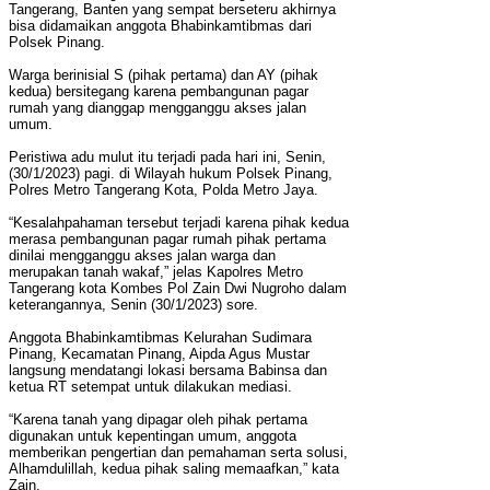
Tangerang, Banten yang sempat berseteru akhirnya
bisa didamaikan anggota Bhabinkamtibmas dari
Polsek Pinang.
Warga berinisial S (pihak pertama) dan AY (pihak
kedua) bersitegang karena pembangunan pagar
rumah yang dianggap mengganggu akses jalan
umum.
Peristiwa adu mulut itu terjadi pada hari ini, Senin,
(30/1/2023) pagi. di Wilayah hukum Polsek Pinang,
Polres Metro Tangerang Kota, Polda Metro Jaya.
“Kesalahpahaman tersebut terjadi karena pihak kedua
merasa pembangunan pagar rumah pihak pertama
dinilai mengganggu akses jalan warga dan
merupakan tanah wakaf,” jelas Kapolres Metro
Tangerang kota Kombes Pol Zain Dwi Nugroho dalam
keterangannya, Senin (30/1/2023) sore.
Anggota Bhabinkamtibmas Kelurahan Sudimara
Pinang, Kecamatan Pinang, Aipda Agus Mustar
langsung mendatangi lokasi bersama Babinsa dan
ketua RT setempat untuk dilakukan mediasi.
“Karena tanah yang dipagar oleh pihak pertama
digunakan untuk kepentingan umum, anggota
memberikan pengertian dan pemahaman serta solusi,
Alhamdulillah, kedua pihak saling memaafkan,” kata
Zain.