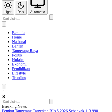
Light
Dark
Automatic
Beranda
Home
Nasional
Banten
Tangerang Raya
Politik
Hukrim
Ekonomi
Pendidikan
Lifestyle
Trending
✖
Breaking News
Pemkot Tangerang Targetkan BIAS 2026 Sebanyak 113.990