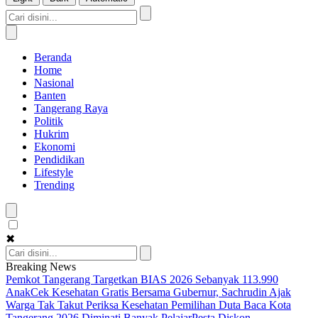
Beranda
Home
Nasional
Banten
Tangerang Raya
Politik
Hukrim
Ekonomi
Pendidikan
Lifestyle
Trending
✖
Breaking News
Pemkot Tangerang Targetkan BIAS 2026 Sebanyak 113.990
Anak
Cek Kesehatan Gratis Bersama Gubernur, Sachrudin Ajak
Warga Tak Takut Periksa Kesehatan
Pemilihan Duta Baca Kota
Tangerang 2026 Diminati Banyak Pelajar
Pesta Diskon