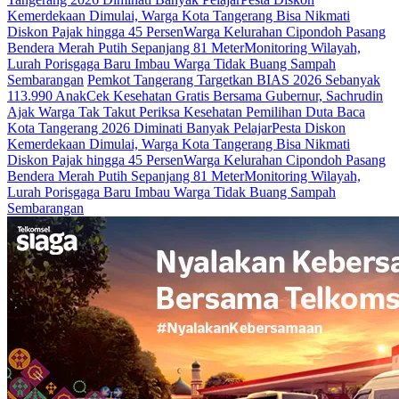
Kemerdekaan Dimulai, Warga Kota Tangerang Bisa Nikmati
Diskon Pajak hingga 45 Persen
Warga Kelurahan Cipondoh Pasang
Bendera Merah Putih Sepanjang 81 Meter
Monitoring Wilayah,
Lurah Porisgaga Baru Imbau Warga Tidak Buang Sampah
Sembarangan
Pemkot Tangerang Targetkan BIAS 2026 Sebanyak
113.990 Anak
Cek Kesehatan Gratis Bersama Gubernur, Sachrudin
Ajak Warga Tak Takut Periksa Kesehatan
Pemilihan Duta Baca
Kota Tangerang 2026 Diminati Banyak Pelajar
Pesta Diskon
Kemerdekaan Dimulai, Warga Kota Tangerang Bisa Nikmati
Diskon Pajak hingga 45 Persen
Warga Kelurahan Cipondoh Pasang
Bendera Merah Putih Sepanjang 81 Meter
Monitoring Wilayah,
Lurah Porisgaga Baru Imbau Warga Tidak Buang Sampah
Sembarangan