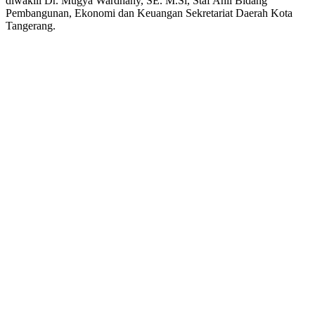
diwakili Dr. Mugya Wardhany, SE. M.Si, Staf Ahli Bidang
Pembangunan, Ekonomi dan Keuangan Sekretariat Daerah Kota
Tangerang.