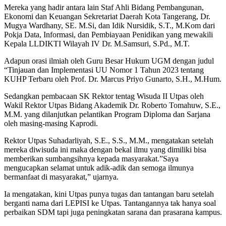
Mereka yang hadir antara lain Staf Ahli Bidang Pembangunan,
Ekonomi dan Keuangan Sekretariat Daerah Kota Tangerang, Dr.
Mugya Wardhany, SE. M.Si, dan Idik Nursidik, S.T., M.Kom dari
Pokja Data, Informasi, dan Pembiayaan Penidikan yang mewakili
Kepala LLDIKTI Wilayah IV Dr. M.Samsuri, S.Pd., M.T.
Adapun orasi ilmiah oleh Guru Besar Hukum UGM dengan judul
“Tinjauan dan Implementasi UU Nomor 1 Tahun 2023 tentang
KUHP Terbaru oleh Prof. Dr. Marcus Priyo Gunarto, S.H., M.Hum.
Sedangkan pembacaan SK Rektor tentag Wisuda II Utpas oleh
Wakil Rektor Utpas Bidang Akademik Dr. Roberto Tomahuw, S.E.,
M.M. yang dilanjutkan pelantikan Program Diploma dan Sarjana
oleh masing-masing Kaprodi.
Rektor Utpas Suhadarliyah, S.E., S.S., M.M., mengatakan setelah
mereka diwisuda ini maka dengan bekal ilmu yang dimiliki bisa
memberikan sumbangsihnya kepada masyarakat.”Saya
mengucapkan selamat untuk adik-adik dan semoga ilmunya
bermanfaat di masyarakat,” ujarnya.
Ia mengatakan, kini Utpas punya tugas dan tantangan baru setelah
berganti nama dari LEPISI ke Utpas. Tantangannya tak hanya soal
perbaikan SDM tapi juga peningkatan sarana dan prasarana kampus.