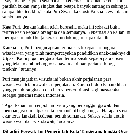
“Saya mengucapkan selamat atas keberhasilan kalian semua. Ini
pastilah bukan yang singkat dan betapa banyak tantangan sehingga
sampai titik terakhir,” kata Puri Swastika Gusti Krisna Dewi, dalam
sambutannya.
Kata Puri, dengan kalian telah berusaha maka ini sebagai bukti
terima kasih kepada orangtua dan semuanya. Keberhasilan kalian ini
merupakan bukti kerja keras dan dukungan bapak dan ibu.
Karena itu, Puri mengucapkan terima kasih kepada orangtua
wisudawan yang telah mempercayakan pendidikan anak-anaknya di
Utpas.”Kami juga mengucapkan terima kasih kepada para dosen
yang telah membimbing wisduawan dari hari pertama hingga
terakhir,” tuturnya.
Puri mengingatkan wisuda ini bukan akhir perjalanan para
wisudawan tetapi awal dari perjalanan. Karena hidup kalian diluar
yang penuh rangkaian dan harus berkontribusi bagi masyarakat
sebagai generasi muda Indonesia.
“Agar kalian ini menjadi individu yang bertanggungjawab dan
membanggakan Utpas serta bermanfaat bagi bangsa. Harapan saya
agar terus langkah kedepan penuh semangat. Sukses selalu untuk
wisudawan dan wisudawati,” ucapnya.
Dihadiri Perwakilan Pemerintah Kota Tangerang hingga Orasi