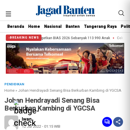
Beranda
Home
Nasional
Banten
Tangerang Raya
Polit
Tangerang Targetkan BIAS 2026 Sebanyak 113.990 Anak
Cek Kesehatan Gra
BREAKING NEWS
PENDIDIKAN
Home
»
Johan Hendrayadi Senang Bisa Berkurban Kambing di YGCSA
Johan Hendrayadi Senang Bisa
Berkurban Kambing di YGCSA
Iwan
12 Jul 2022 - 01:15 WIB