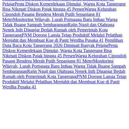
Pelajar
Pesta Diskon Kemerdekaan Dimulai, Warga Kota Tangerang
Bisa Nikmati Diskon Pajak hingga 45 Persen
Warga Kelurahan
Cipondoh Pasang Bendera Merah Putih Sepanjang 81
Meter
Monitoring Wilayah, Lurah Porisgaga Baru Imbau Warga
Tidak Buang Sampah Sembarangan
Rajin Ngaji dan Olahraga
Nenek Inih Diganjar Bedah Rumah oleh Pemerintah Kota
Tangerang
PNM Dorong Lansia Tetap Produktif Melalui Pelatihan
Menjahit dan Membuat Kue di Panti Werdha Pusaka 41
Pemilihan
Duta Baca Kota Tangerang 2026 Diminati Banyak Pelajar
Pesta
Diskon Kemerdekaan Dimulai, Warga Kota Tangerang Bisa
Nikmati Diskon Pajak hingga 45 Persen
Warga Kelurahan Cipondoh
Pasang Bendera Merah Putih Sepanjang 81 Meter
Monitoring
Wilayah, Lurah Porisgaga Baru Imbau Warga Tidak Buang Sampah
Sembarangan
Rajin Ngaji dan Olahraga Nenek Inih Diganjar Bedah
Rumah oleh Pemerintah Kota Tangerang
PNM Dorong Lansia Tetap
Produktif Melalui Pelatihan Menjahit dan Membuat Kue di Panti
Werdha Pusaka 41