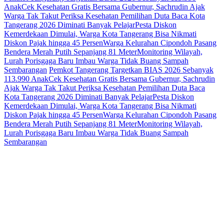
Anak
Cek Kesehatan Gratis Bersama Gubernur, Sachrudin Ajak
Warga Tak Takut Periksa Kesehatan
Pemilihan Duta Baca Kota
Tangerang 2026 Diminati Banyak Pelajar
Pesta Diskon
Kemerdekaan Dimulai, Warga Kota Tangerang Bisa Nikmati
Diskon Pajak hingga 45 Persen
Warga Kelurahan Cipondoh Pasang
Bendera Merah Putih Sepanjang 81 Meter
Monitoring Wilayah,
Lurah Porisgaga Baru Imbau Warga Tidak Buang Sampah
Sembarangan
Pemkot Tangerang Targetkan BIAS 2026 Sebanyak
113.990 Anak
Cek Kesehatan Gratis Bersama Gubernur, Sachrudin
Ajak Warga Tak Takut Periksa Kesehatan
Pemilihan Duta Baca
Kota Tangerang 2026 Diminati Banyak Pelajar
Pesta Diskon
Kemerdekaan Dimulai, Warga Kota Tangerang Bisa Nikmati
Diskon Pajak hingga 45 Persen
Warga Kelurahan Cipondoh Pasang
Bendera Merah Putih Sepanjang 81 Meter
Monitoring Wilayah,
Lurah Porisgaga Baru Imbau Warga Tidak Buang Sampah
Sembarangan