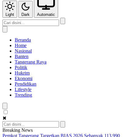
Light
Dark
Automatic
Beranda
Home
Nasional
Banten
Tangerang Raya
Politik
Hukrim
Ekonomi
Pendidikan
Lifestyle
Trending
✖
Breaking News
Pemkot Tangerang Targetkan BIAS 2026 Sebanyak 113.990