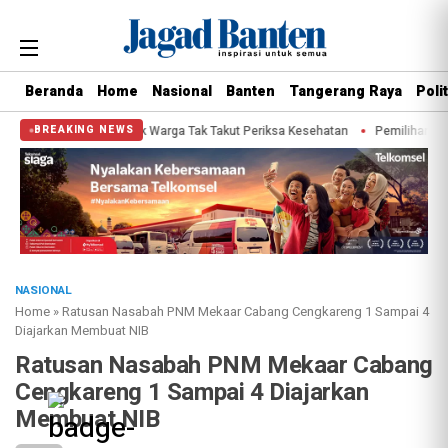
Beranda
Home
Nasional
Banten
Tangerang Raya
Polit
Sachrudin Ajak Warga Tak Takut Periksa Kesehatan
Pemilihan Duta Baca Kot
BREAKING NEWS
NASIONAL
Home
»
Ratusan Nasabah PNM Mekaar Cabang Cengkareng 1 Sampai 4
Diajarkan Membuat NIB
Ratusan Nasabah PNM Mekaar Cabang
Cengkareng 1 Sampai 4 Diajarkan
Membuat NIB