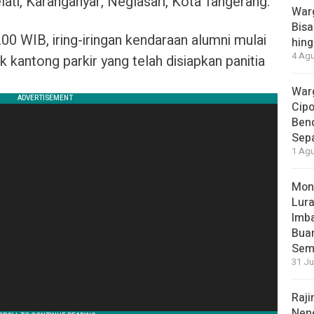
ati, Karanganyar, Neglasari, Kota Tangerang.
War
Bisa
8.00 WIB, iring-iringan kendaraan alumni mulai
hing
4 Agu
 kantong parkir yang telah disiapkan panitia
War
Cip
Ben
Sep
1 Agu
Moni
Lura
Imb
Bua
Sem
31 Ju
Raji
Nene