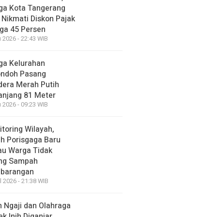
ga Kota Tangerang
 Nikmati Diskon Pajak
ga 45 Persen
 2026 - 22:43 WIB
ga Kelurahan
ondoh Pasang
dera Merah Putih
anjang 81 Meter
 2026 - 09:23 WIB
toring Wilayah,
h Porisgaga Baru
au Warga Tidak
ng Sampah
barangan
l 2026 - 21:38 WIB
n Ngaji dan Olahraga
k Inih Diganjar