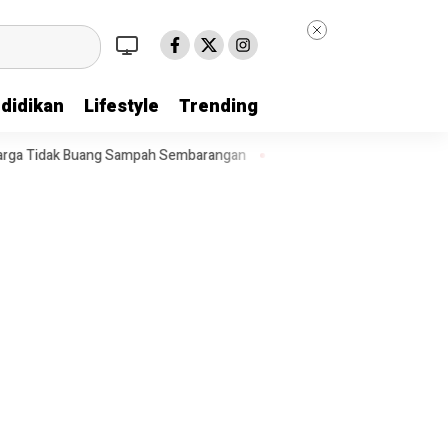
didikan
Lifestyle
Trending
pah Sembarangan
Rajin Ngaji dan Olahraga Nenek Inih Diganjar Bed