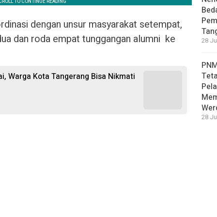
Bed
Pem
oordinasi dengan unsur masyarakat setempat,
Tan
ua dan roda empat tunggangan alumni ke
28 Ju
PNM
Teta
i, Warga Kota Tangerang Bisa Nikmati
Pela
Mem
Wer
28 Ju