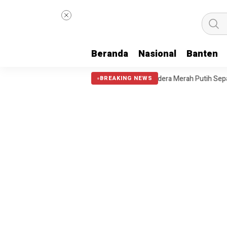
Beranda
Nasional
Banten
ahan Cipondoh Pasang Bendera Merah Putih Sepanjang 81 Meter
Mo
BREAKING NEWS