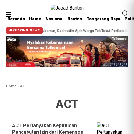
Beranda
Home
Nasional
Banten
Tangerang Raya
Polit
n Gratis Bersama Gubernur, Sachrudin Ajak Warga Tak Takut Periksa Kesehata
BREAKING NEWS
Home
»
ACT
ACT
ACT Pertanyakan Keputusan
Pencabutan Izin dari Kemensos