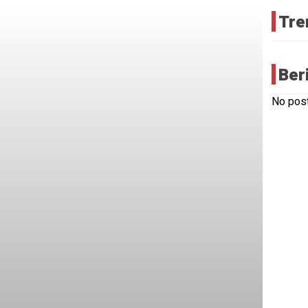
Tre
Ber
No post
HEADLI
Pulu
Peng
Kater
yang