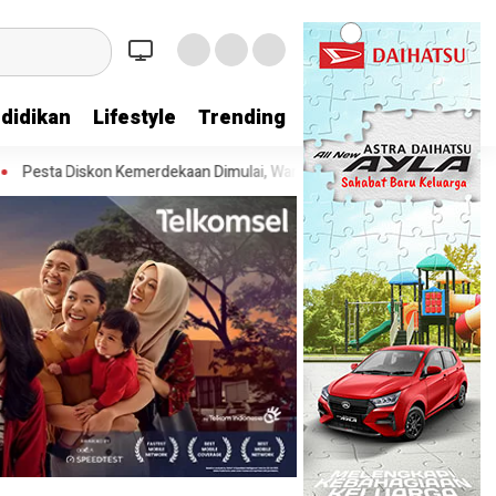
didikan
Lifestyle
Trending
erdekaan Dimulai, Warga Kota Tangerang Bisa Nikmati Diskon Pajak hing