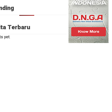
nding
ita Terbaru
s yet.
NE
han
usaha
ing