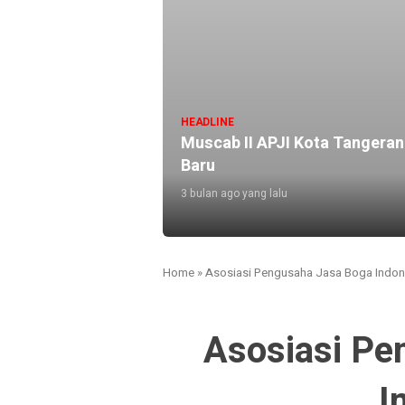
HEADLINE
Muscab II APJI Kota Tangeran
Baru
3 bulan ago yang lalu
Home
»
Asosiasi Pengusaha Jasa Boga Indon
Asosiasi Pe
I