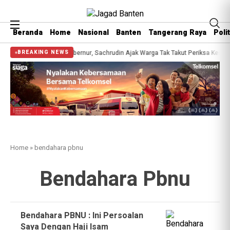
Beranda
Home
Nasional
Banten
Tangerang Raya
Polit
tan Gratis Bersama Gubernur, Sachrudin Ajak Warga Tak Takut Periksa Keseha
BREAKING NEWS
Home
»
bendahara pbnu
Bendahara Pbnu
Bendahara PBNU : Ini Persoalan
Saya Dengan Haji Isam