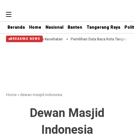
Beranda
Home
Nasional
Banten
Tangerang Raya
Polit
 Tak Takut Periksa Kesehatan
Pemilihan Duta Baca Kota Tangerang 2026 Dimi
BREAKING NEWS
Home
»
dewan masjid indonesia
Dewan Masjid
Indonesia